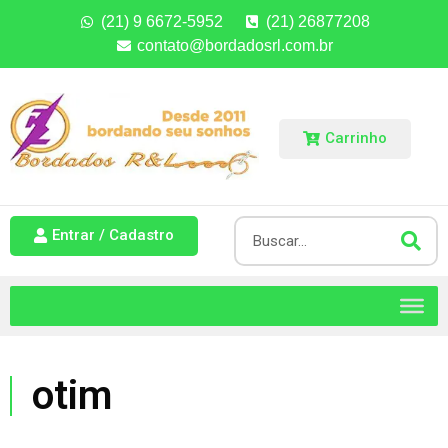
(21) 9 6672-5952
(21) 26877208
contato@bordadosrl.com.br
Carrinho
Entrar / Cadastro
otim