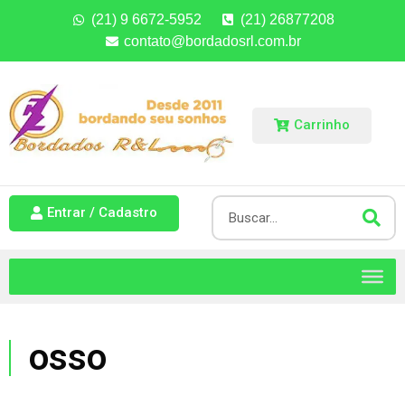
(21) 9 6672-5952
(21) 26877208
contato@bordadosrl.com.br
Carrinho
Entrar / Cadastro
osso