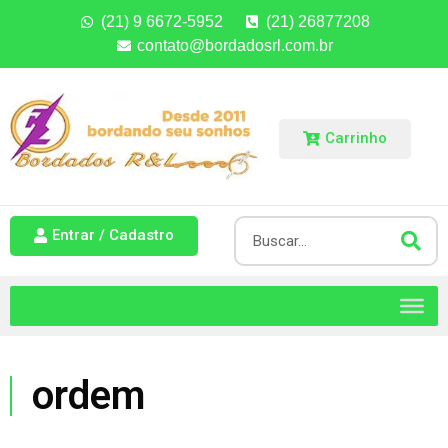
(21) 9 6672-5952
(21) 26877208
contato@bordadosrl.com.br
Carrinho
Entrar / Cadastro
ordem