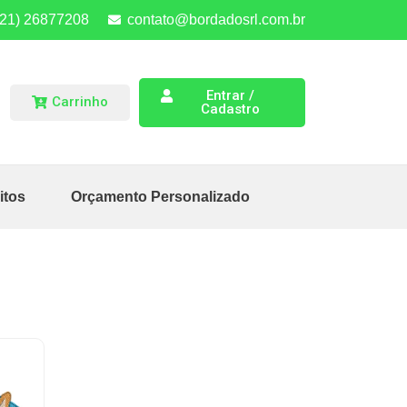
(21) 26877208
contato@bordadosrl.com.br
Entrar /
Carrinho
Cadastro
itos
Orçamento Personalizado