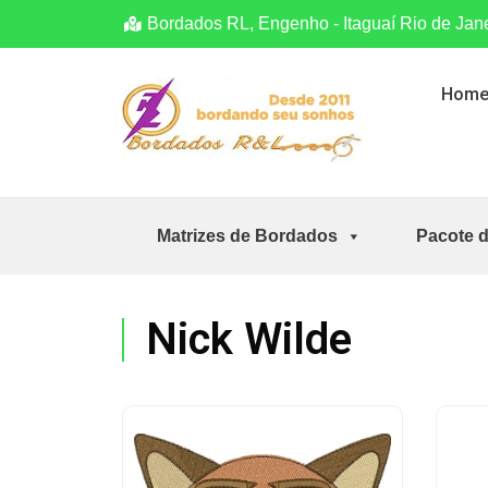
Bordados RL, Engenho - Itaguaí Rio de Jan
Hom
Matrizes de Bordados
Pacote 
Nick Wilde