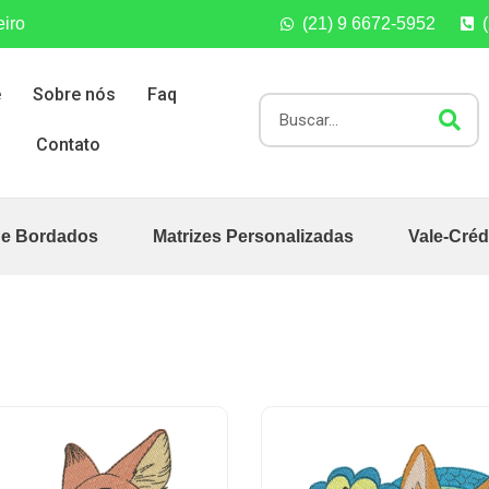
eiro
(21) 9 6672-5952
e
Sobre nós
Faq
Contato
de Bordados
Matrizes Personalizadas
Vale-Créd