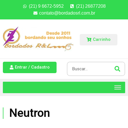
(21) 9 6672-5952
(21) 26877208
contato@bordadosrl.com.br
Carrinho
Entrar / Cadastro
Neutron