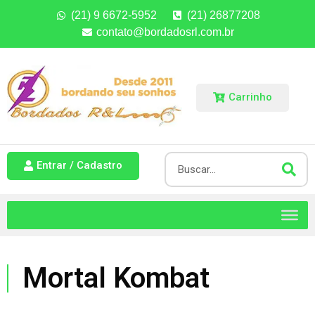
(21) 9 6672-5952
(21) 26877208
contato@bordadosrl.com.br
Carrinho
Entrar / Cadastro
Mortal Kombat