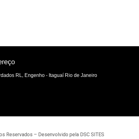
ereço
dados RL, Engenho - Itaguaí Rio de Janeiro
tos Reservados – Desenvolvido pela DSC SITES