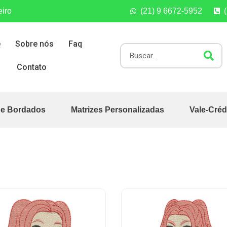
eiro
(21) 9 6672-5952
e
Sobre nós
Faq
Contato
de Bordados
Matrizes Personalizadas
Vale-Créd