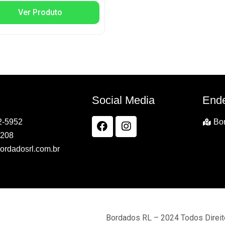
Ver Produto
Social Media
End
2-5952
Bor
7208
ordadosrl.com.br
Bordados RL – 2024 Todos Direi