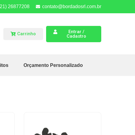
(21) 26877208
contato@bordadosrl.com.br
Entrar /
Carrinho
Cadastro
itos
Orçamento Personalizado