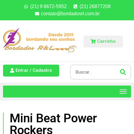
(21) 9 6672-5952
(21) 26877208
contato@bordadosrl.com.br
Carrinho
Entrar / Cadastro
Mini Beat Power
Rockers