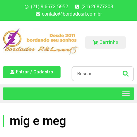
(21) 9 6672-5952
(21) 26877208
contato@bordadosrl.com.br
Carrinho
Entrar / Cadastro
mig e meg