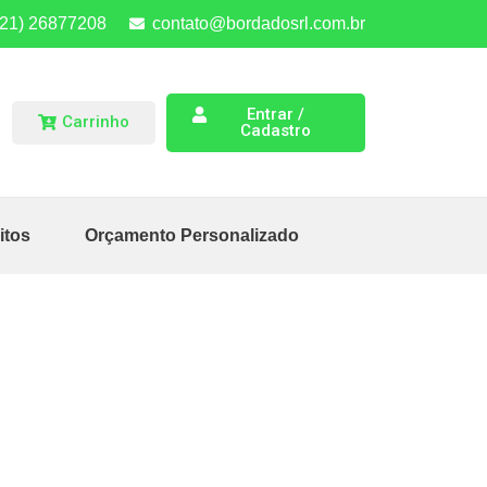
(21) 26877208
contato@bordadosrl.com.br
Entrar /
Carrinho
Cadastro
itos
Orçamento Personalizado