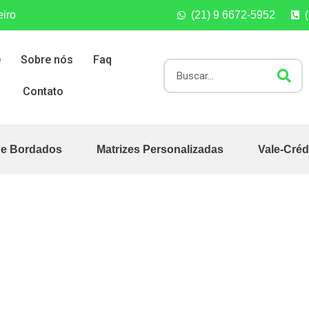
eiro
(21) 9 6672-5952
e
Sobre nós
Faq
Contato
de Bordados
Matrizes Personalizadas
Vale-Créd