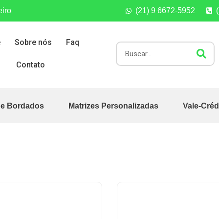
eiro
(21) 9 6672-5952
e
Sobre nós
Faq
Contato
de Bordados
Matrizes Personalizadas
Vale-Créd