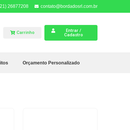
(21) 26877208
contato@bordadosrl.com.br
Entrar /
Carrinho
Cadastro
itos
Orçamento Personalizado