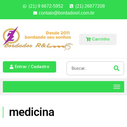
(21) 9 6672-5952
(21) 26877208
contato@bordadosrl.com.br
Carrinho
Entrar / Cadastro
medicina