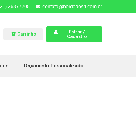
(21) 26877208
contato@bordadosrl.com.br
Entrar /
Carrinho
Cadastro
itos
Orçamento Personalizado