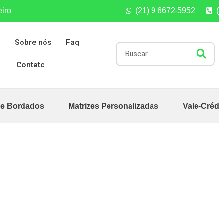
eiro
(21) 9 6672-5952
e
Sobre nós
Faq
Contato
de Bordados
Matrizes Personalizadas
Vale-Créd