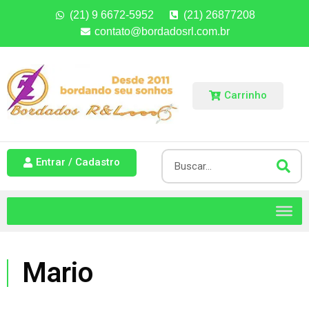
(21) 9 6672-5952
(21) 26877208
contato@bordadosrl.com.br
Carrinho
Entrar / Cadastro
Mario