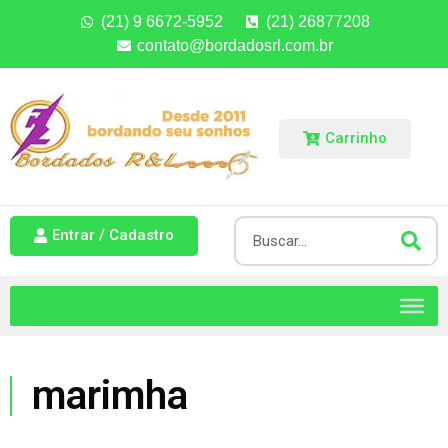
(21) 9 6672-5952
(21) 26877208
contato@bordadosrl.com.br
Carrinho
Entrar / Cadastro
marimha