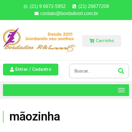
(21) 9 6672-5952
(21) 26877208
contato@bordadosrl.com.br
Carrinho
Entrar / Cadastro
mãozinha