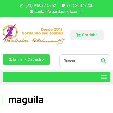
(21) 9 6672-5952
(21) 26877208
contato@bordadosrl.com.br
Carrinho
Entrar / Cadastro
maguila