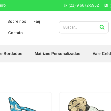
eiro
(21) 9 6672-5952
e
Sobre nós
Faq
Contato
de Bordados
Matrizes Personalizadas
Vale-Créd