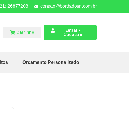
(21) 26877208
contato@bordadosrl.com.br
Entrar /
Carrinho
Cadastro
itos
Orçamento Personalizado