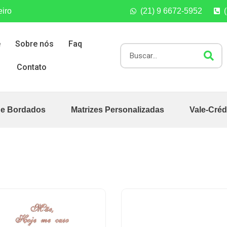
eiro
(21) 9 6672-5952
e
Sobre nós
Faq
Contato
de Bordados
Matrizes Personalizadas
Vale-Créd