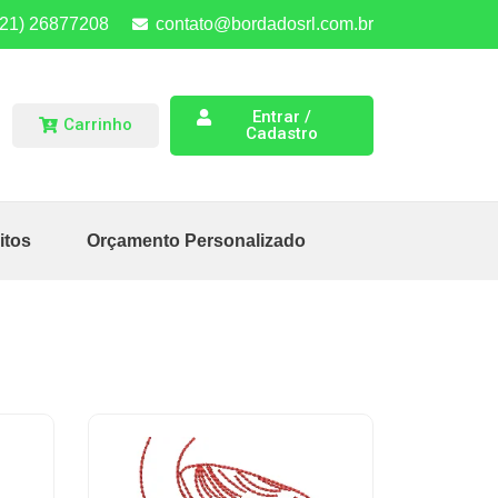
(21) 26877208
contato@bordadosrl.com.br
Entrar /
Carrinho
Cadastro
itos
Orçamento Personalizado