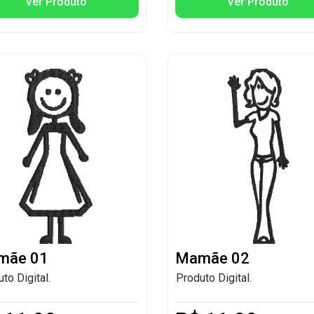
Ver Produto
Ver Produto
mãe 01
Mamãe 02
to Digital.
Produto Digital.