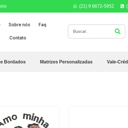
eiro
(21) 9 6672-5952
e
Sobre nós
Faq
Contato
de Bordados
Matrizes Personalizadas
Vale-Créd