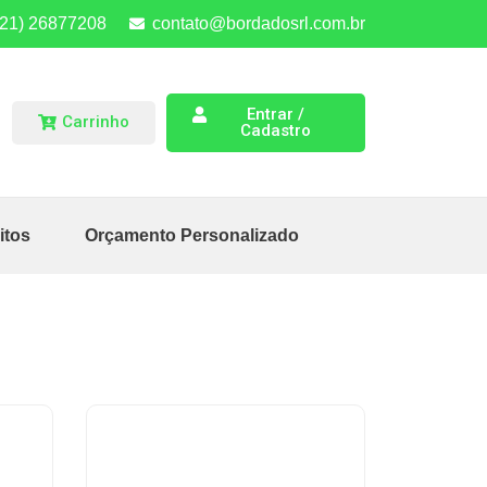
(21) 26877208
contato@bordadosrl.com.br
Entrar /
Carrinho
Cadastro
itos
Orçamento Personalizado