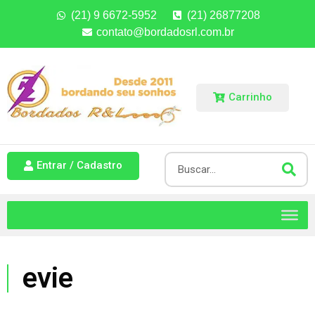
(21) 9 6672-5952
(21) 26877208
contato@bordadosrl.com.br
Carrinho
Entrar / Cadastro
evie