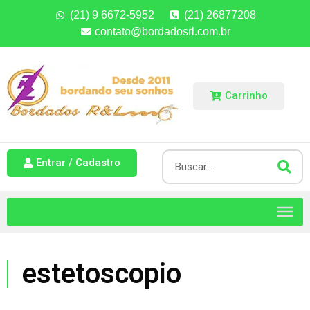
(21) 9 6672-5952
(21) 26877208
contato@bordadosrl.com.br
Carrinho
Entrar / Cadastro
estetoscopio