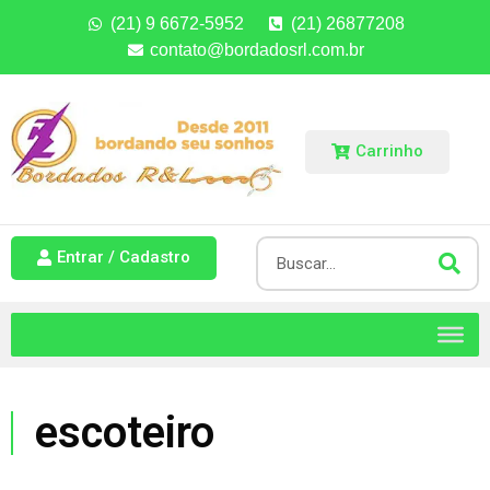
(21) 9 6672-5952
(21) 26877208
contato@bordadosrl.com.br
Carrinho
Entrar / Cadastro
escoteiro