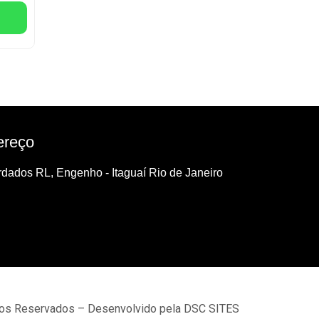
ereço
dados RL, Engenho - Itaguaí Rio de Janeiro
tos Reservados – Desenvolvido pela DSC SITES