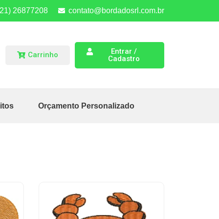
(21) 26877208
contato@bordadosrl.com.br
Entrar /
Carrinho
Cadastro
itos
Orçamento Personalizado