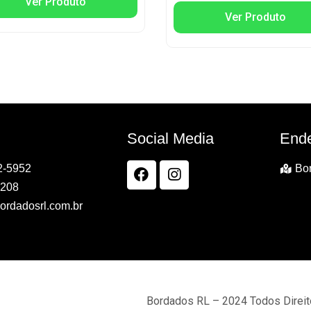
Ver Produto
Ver Produto
Social Media
End
2-5952
Bor
7208
ordadosrl.com.br
Bordados RL – 2024 Todos Direi