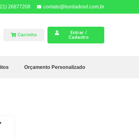
(21) 26877208
contato@bordadosrl.com.br
Entrar /
Carrinho
Cadastro
itos
Orçamento Personalizado