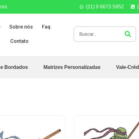
eiro
(21) 9 6672-5952
e
Sobre nós
Faq
Contato
de Bordados
Matrizes Personalizadas
Vale-Créd