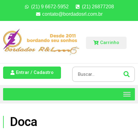
(21) 9 6672-5952
(21) 26877208
contato@bordadosrl.com.br
Carrinho
Entrar / Cadastro
Doca