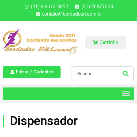
(21) 9 6672-5952
(21) 26877208
contato@bordadosrl.com.br
Carrinho
Entrar / Cadastro
Dispensador