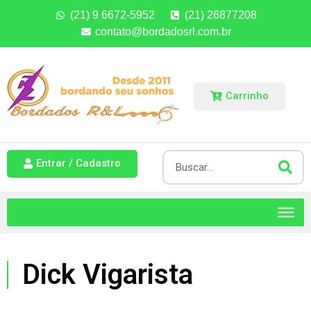
(21) 9 6672-5952
(21) 26877208
contato@bordadosrl.com.br
Carrinho
Entrar / Cadastro
Dick Vigarista