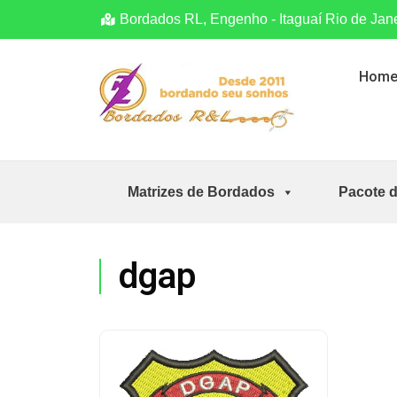
Bordados RL, Engenho - Itaguaí Rio de Jan
Hom
Matrizes de Bordados
Pacote 
dgap