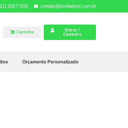
(21) 26877208
contato@bordadosrl.com.br
Entrar /
Carrinho
Cadastro
itos
Orçamento Personalizado