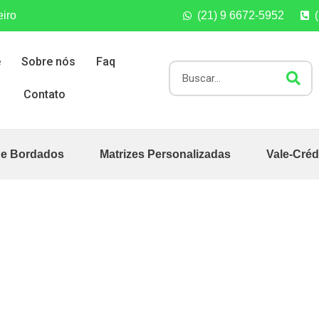
eiro
(21) 9 6672-5952
e
Sobre nós
Faq
Contato
de Bordados
Matrizes Personalizadas
Vale-Créd