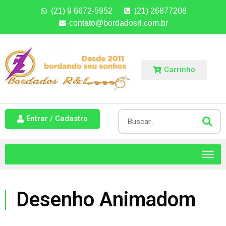
(21) 9 6672-5952
(21) 26877208
contato@bordadosrl.com.br
Carrinho
Entrar / Cadastro
Desenho Animadom