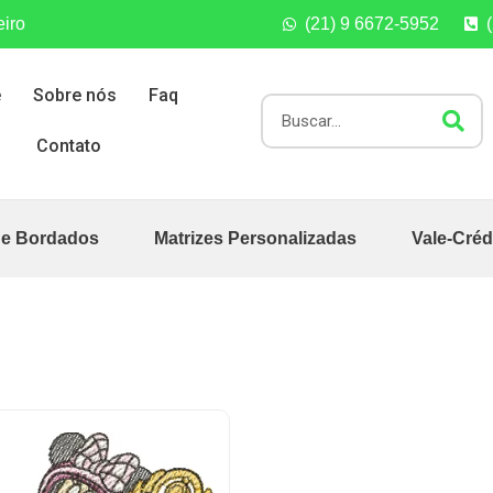
eiro
(21) 9 6672-5952
e
Sobre nós
Faq
Contato
de Bordados
Matrizes Personalizadas
Vale-Créd