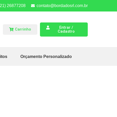
(21) 26877208
contato@bordadosrl.com.br
Entrar /
Carrinho
Cadastro
itos
Orçamento Personalizado