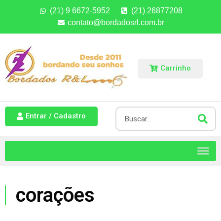
(21) 9 6672-5952
(21) 26877208
contato@bordadosrl.com.br
Carrinho
Entrar / Cadastro
corações